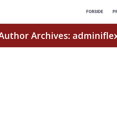
FORSIDE
P
Author Archives:
adminifle