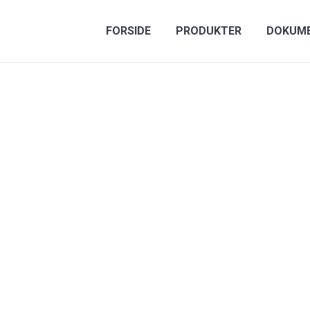
FORSIDE
PRODUKTER
DOKUM
ndør av byggeva
ggevarehande