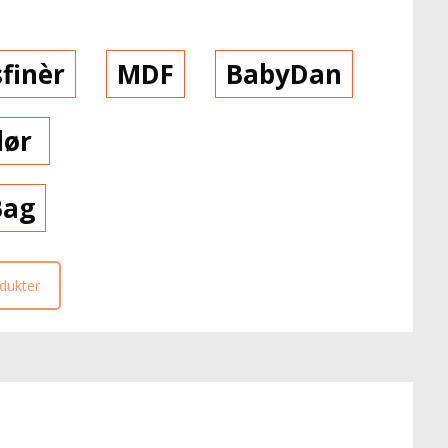
finèr
MDF
BabyDan
dør
Bag
odukter