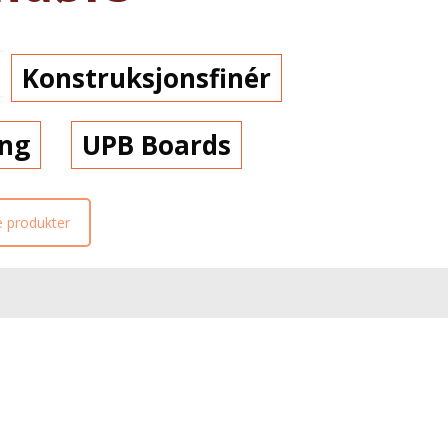
Konstruksjonsfinér
eng
UPB Boards
e produkter
Om Oss