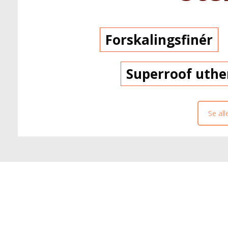
Forskalingsfinér
Superroof uth
Se all