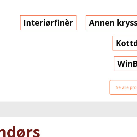
Interiørfinèr
Annen kryss
Kott
Win
Se alle pr
ndørs