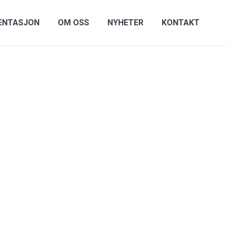
ENTASJON
OM OSS
NYHETER
KONTAKT
rer til
len