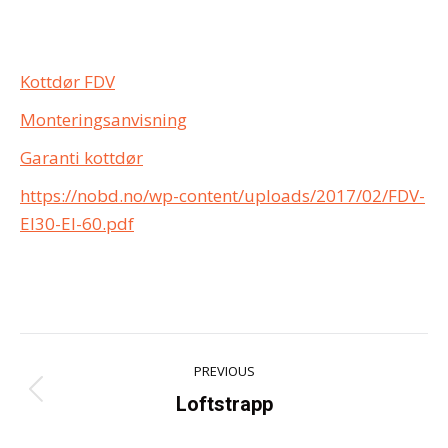
Kottdør FDV
Monteringsanvisning
Garanti kottdør
https://nobd.no/wp-content/uploads/2017/02/FDV-
EI30-EI-60.pdf
Project
PREVIOUS
navigation
Previous
Loftstrapp
project: