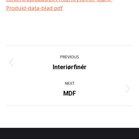
Produkt-data-blad.pdf
Project
PREVIOUS
navigation
Previous
Interiørfinér
project:
NEXT
Next
MDF
project: